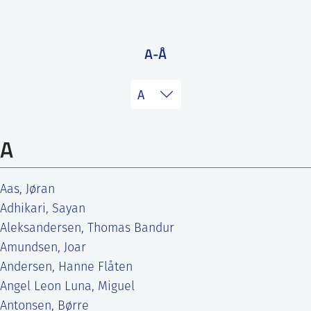
ntakt IFE
A-Å
BO
PRESSE
ENGLISH
A
Aas, Jøran
Adhikari, Sayan
Aleksandersen, Thomas Bandur
Amundsen, Joar
Andersen, Hanne Flåten
Angel Leon Luna, Miguel
Antonsen, Børre