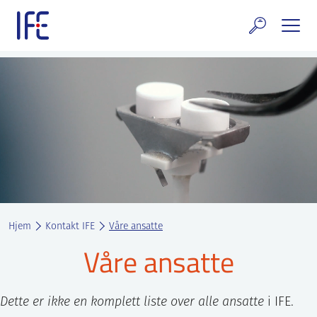
Skip
to
content
rskning og tjenester
uelt
E teknologi & eiendom
ldenprosjektet
rges atomanlegg
Hjem
Kontakt IFE
Våre ansatte
t Norske thoriumnettverket
Våre ansatte
rriere
Dette er ikke en komplett liste over alle ansatte
i IFE.
 IFE