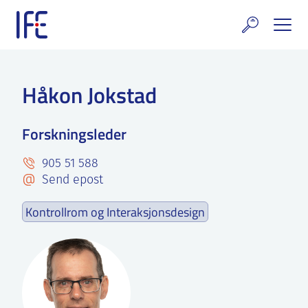
Skip
to
content
rskning og tjenester
Håkon Jokstad
uelt
Forskningsleder
E teknologi & eiendom
905 51 588
ldenprosjektet
Send epost
rges atomanlegg
Kontrollrom og Interaksjonsdesign
t Norske thoriumnettverket
rriere
 IFE