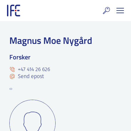
Skip
to
content
rskning og tjenester
Magnus Moe Nygård
uelt
Forsker
E teknologi & eiendom
+47 414 26 626
ldenprosjektet
Send epost
rges atomanlegg
t Norske thoriumnettverket
rriere
 IFE