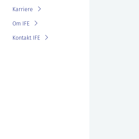
IFE?
Fakturainformasjon
Karriere
Personvernerklæring for
IFE
Varsling eller melde
Om IFE
bekymring
Kontakt IFE