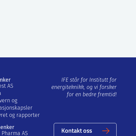
enker
IFE står for Institutt for
est AS
energiteknikk, og vi forsker
a
for en bedre fremtid!
vern og
asjonskapsler
yret og rapporter
lenker
Kontakt oss
a Pharma AS