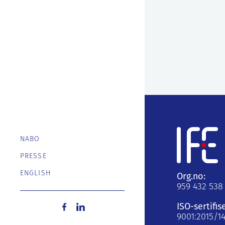
NABO
PRESSE
ENGLISH
Org.no:
959 432 538
ISO-sertifis
9001:2015/1