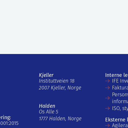
Kjeller
Interne l
Instituttveien 18
IFE Inv
2007 Kjeller, Norge
Faktur
Person
inform
Halden
ISO, st
Os Alle 5
ering:
1777 Halden, Norge
Eksterne 
4001:2015
Agiler