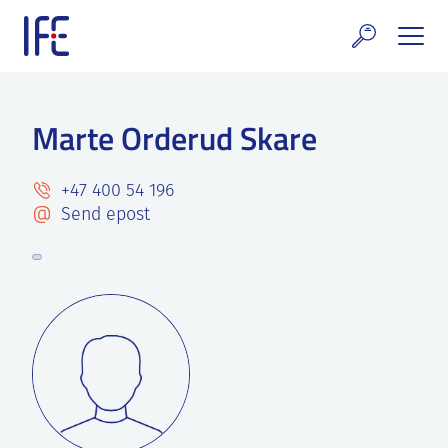
Skip
to
content
rskning og tjenester
Marte Orderud Skare
uelt
E teknologi & eiendom
+47 400 54 196
Send epost
ldenprosjektet
rges atomanlegg
t Norske thoriumnettverket
rriere
 IFE