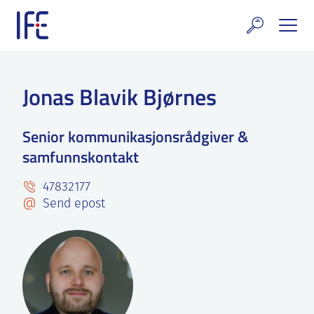
Skip
to
content
rskning og tjenester
Jonas Blavik Bjørnes
uelt
Senior kommunikasjonsrådgiver &
E teknologi & eiendom
samfunnskontakt
ldenprosjektet
47832177
rges atomanlegg
Send epost
t Norske thoriumnettverket
rriere
 IFE