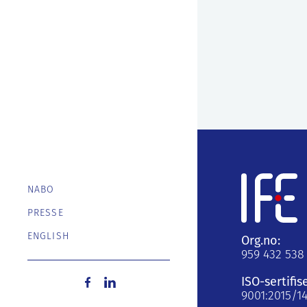
NABO
PRESSE
ENGLISH
Org.no:
959 432 538
ISO-sertifis
9001:2015/1