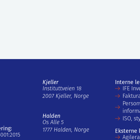
Kjeller
Interne l
Instituttveien 18
IFE Inv
2007 Kjeller, Norge
Faktur
Person
inform
Halden
ISO, st
Os Alle 5
ering:
1777 Halden, Norge
Eksterne 
4001:2015
Agiler