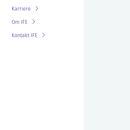
IFE?
Fakturainformasjon
Karriere
Personvernerklæring for
IFE
Varsling eller melde
Om IFE
bekymring
Kontakt IFE