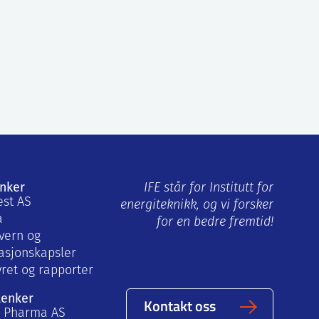
enker
IFE står for Institutt for
est AS
energiteknikk, og vi forsker
a
for en bedre fremtid!
vern og
asjonskapsler
yret og rapporter
lenker
Kontakt oss
a Pharma AS