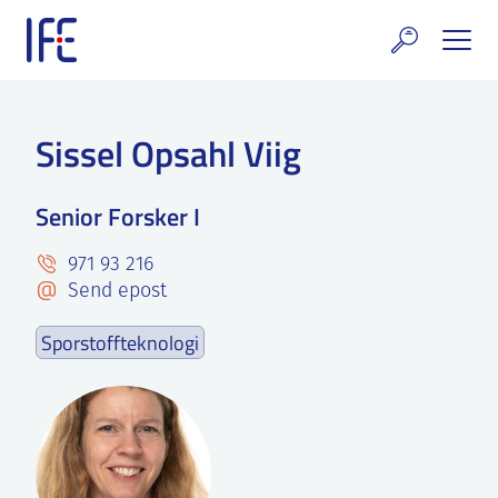
Skip
to
content
rskning og tjenester
Sissel Opsahl Viig
uelt
Senior Forsker I
E teknologi & eiendom
971 93 216
ldenprosjektet
Send epost
rges atomanlegg
Sporstoffteknologi
t Norske thoriumnettverket
rriere
 IFE