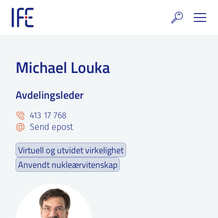
Skip
to
content
rskning og tjenester
Michael Louka
uelt
Avdelingsleder
E teknologi & eiendom
413 17 768
ldenprosjektet
Send epost
rges atomanlegg
Virtuell og utvidet virkelighet
t Norske thoriumnettverket
Anvendt nukleærvitenskap
rriere
 IFE