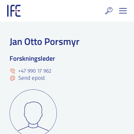
Skip
to
content
rskning og tjenester
Jan Otto Porsmyr
uelt
Forskningsleder
E teknologi & eiendom
+47 990 17 962
ldenprosjektet
Send epost
rges atomanlegg
t Norske thoriumnettverket
rriere
 IFE