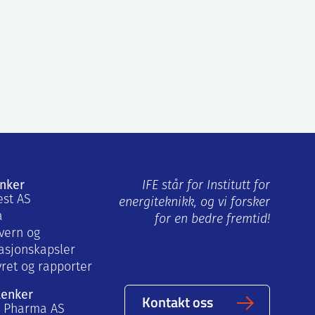
enker
IFE står for Institutt for
est AS
energiteknikk, og vi forsker
a
for en bedre fremtid!
vern og
asjonskapsler
yret og rapporter
lenker
Kontakt oss
a Pharma AS