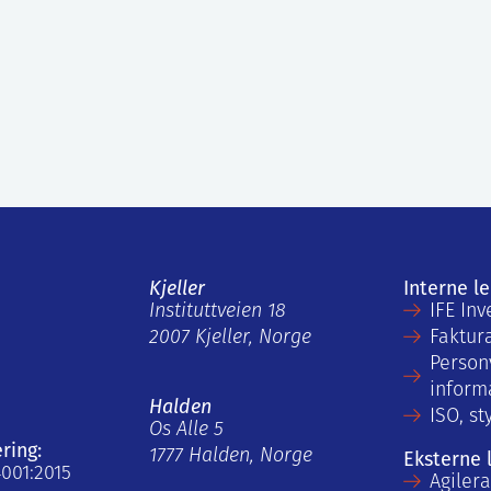
Kjeller
Interne l
Instituttveien 18
IFE Inv
2007 Kjeller, Norge
Faktur
Person
inform
Halden
ISO, st
Os Alle 5
ering:
1777 Halden, Norge
Eksterne 
4001:2015
Agiler