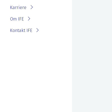
IFE?
Fakturainformasjon
Karriere
Personvernerklæring for
IFE
Varsling eller melde
Om IFE
bekymring
Kontakt IFE