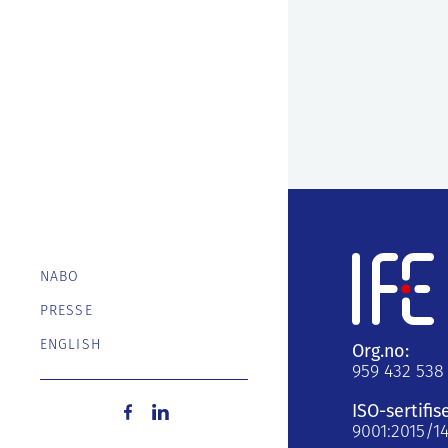
NABO
PRESSE
ENGLISH
Org.no:
959 432 538
ISO-sertifis
9001:2015/1