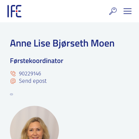
Skip
to
content
rskning og tjenester
Anne Lise Bjørseth Moen
uelt
Førstekoordinator
E teknologi & eiendom
90229146
ldenprosjektet
Send epost
rges atomanlegg
t Norske thoriumnettverket
rriere
 IFE