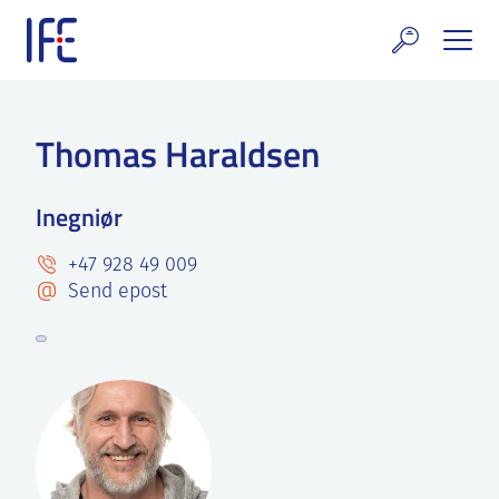
Skip
to
content
rskning og tjenester
Thomas Haraldsen
uelt
Inegniør
E teknologi & eiendom
+47 928 49 009
ldenprosjektet
Send epost
rges atomanlegg
t Norske thoriumnettverket
rriere
 IFE