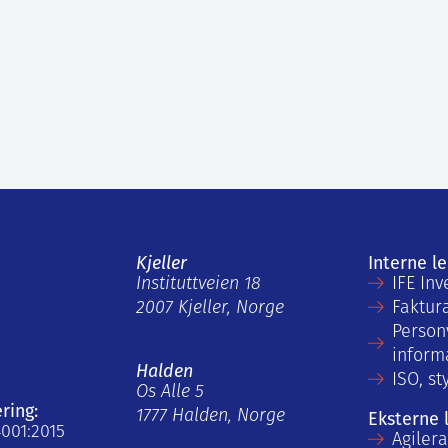
Kjeller
Interne l
Instituttveien 18
IFE Inv
2007 Kjeller, Norge
Faktur
Person
inform
Halden
ISO, st
Os Alle 5
ering:
1777 Halden, Norge
Eksterne 
4001:2015
Agiler