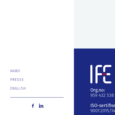
NABO
PRESSE
ENGLISH
Org.no:
959 432 538
ISO-sertifis
9001:2015/1