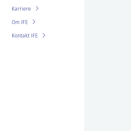
IFE?
Fakturainformasjon
Karriere
Personvernerklæring for
IFE
Varsling eller melde
Om IFE
bekymring
Kontakt IFE