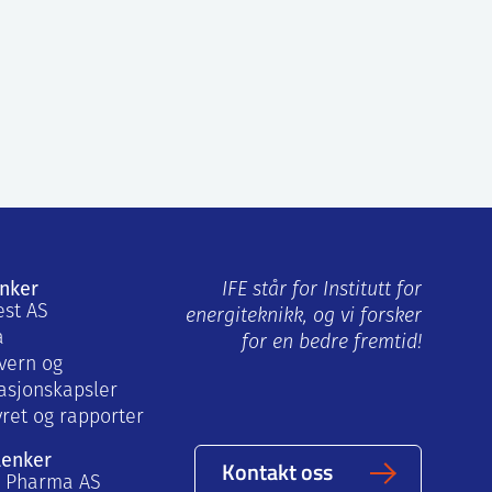
enker
IFE står for Institutt for
est AS
energiteknikk, og vi forsker
a
for en bedre fremtid!
vern og
asjonskapsler
yret og rapporter
lenker
Kontakt oss
a Pharma AS