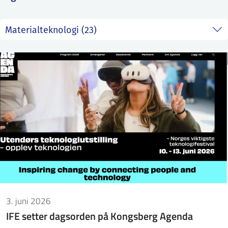
ntakt IFE
BO
PRESSE
ENGLISH
3. juni 2026
IFE setter dagsorden på Kongsberg Agenda