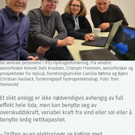
De sentrale personene i IFEs hydrogenforskning. Fra venstre:
seniorfosker Kennet Dahl Knudsen, Cristoph Frommen, seniorforsker og
prosjektleder for Hylical, forretningsutvikler Camilla Røhme og Bjørn
Christian Hauback, forskningssjef hydrogenteknologi. Foto: Tore
Stensvold
Et slikt anlegg er ikke nødvendigvis avhengig av full
effekt hele tida, men kan benytte seg av
overskuddskraft, variabel kraft fra vind eller sol eller å
benytte ledig nettkapasitet.
– Driften av en elektorlysør og kjøling med