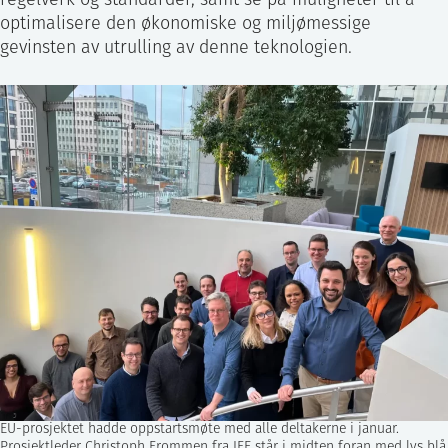
regelverk og standarder, samt se på muligheter til å
optimalisere den økonomiske og miljømessige
gevinsten av utrulling av denne teknologien.
EU-prosjektet hadde oppstartsmøte med alle deltakerne i januar.
Prosjektleder Christoph Frommen fra IFE står i midten foran med lys blå