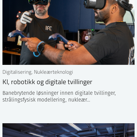
Digitalisering, Nukleærteknologi
KI, robotikk og digitale tvillinger
Banebrytende løsninger innen digitale tvillinger,
strålingsfysisk modellering, nukleær…