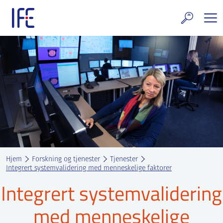
Skip
to
content
rskning og tjenester
uelt
E teknologi & eiendom
ldenprosjektet
rges atomanlegg
Hjem
Forskning og tjenester
Tjenester
t Norske thoriumnettverket
Integrert systemvalidering med menneskelige faktorer
Integrert systemvalidering
rriere
med menneskelige
 IFE