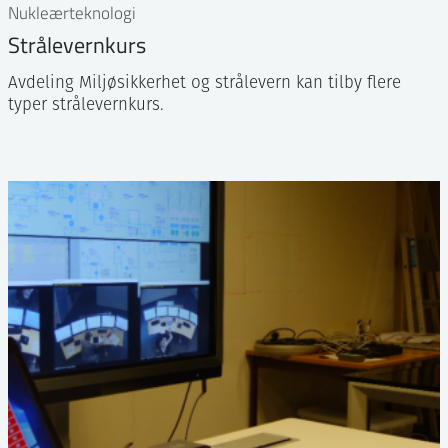
Nukleærteknologi
Strålevernkurs
Avdeling Miljøsikkerhet og strålevern kan tilby flere
typer strålevernkurs.