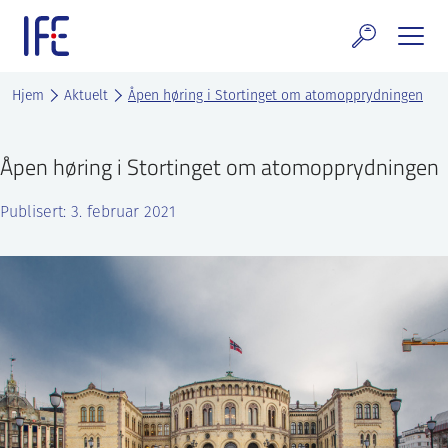
Skip
to
content
rskning og tjenester
Hjem
Aktuelt
Åpen høring i Stortinget om atomopprydningen
uelt
Åpen høring i Stortinget om atomopprydningen
E teknologi & eiendom
Publisert: 3. februar 2021
ldenprosjektet
rges atomanlegg
t Norske thoriumnettverket
rriere
 IFE