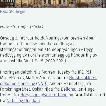
ntakt IFE
Foto: Stortinget
BO
PRESSE
ENGLISH
Foto: Stortinget (Flickr)
Onsdag 3. februar holdt Næringskomiteen en åpen
høring i forbindelse med behandling av
stortingsmeldingen om atomopprydningen «Trygg
nedbygging av norske atomanlegg og håndtering av
atomavfall» Meld. St. 8 (2020-2021).
I høringen deltok Nils Morten Huseby fra IFE, Pål
Mikkelsen og Martin Andreasson fra
Norsk nukleær
dekommisjonering (NND)
, Anders Hanneborg fra
Forskningsrådet, Oskar Njaa fra
Bellona
, Jan-Hugo
Holten fra
Norges miljøvernforbund
og Bror Eskil Heiret
fra
Natur og Ungdom
.