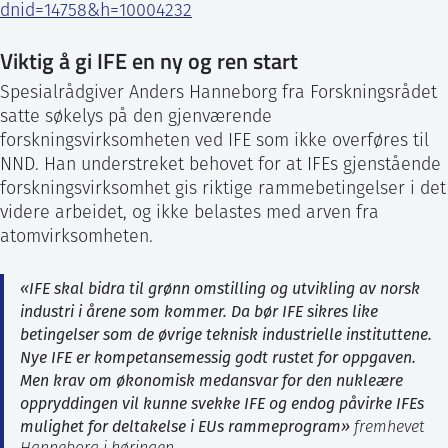
dnid=14758&h=10004232
Viktig å gi IFE en ny og ren start
Spesialrådgiver Anders Hanneborg fra Forskningsrådet
satte søkelys på den gjenværende
forskningsvirksomheten ved IFE som ikke overføres til
NND. Han understreket behovet for at IFEs gjenstående
forskningsvirksomhet gis riktige rammebetingelser i det
videre arbeidet, og ikke belastes med arven fra
atomvirksomheten.
«IFE skal bidra til grønn omstilling og utvikling av norsk
industri i årene som kommer. Da bør IFE sikres like
betingelser som de øvrige teknisk industrielle instituttene.
Nye IFE er kompetansemessig godt rustet for oppgaven.
Men krav om økonomisk medansvar for den nukleære
oppryddingen vil kunne svekke IFE og endog påvirke IFEs
mulighet for deltakelse i EUs rammeprogram»
fremhevet