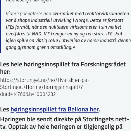
Hanneborg i høringen.
«Formålet med reaktorvirksomheten
Videre poengterte han
var å skape industriell utvikling i Norge. Dette er fortsatt
IFEs formål, når den nukleære virksomheten i sin helhet
overføres til NND. IFE trenger en ny og ren start. IFE skal
igjen spille en viktig rolle i utvikling av norsk industri, denne
gang gjennom grønn omstilling.»
Les hele høringsinnspillet fra Forskningsrådet
her:
https://stortinget.no/no/Hva-skjer-pa-
Stortinget/Horing/horingsinnspill/?
dnid=14766&h=10004232
Les
høringsinnspillet fra Bellona her
.
Høringen ble sendt direkte på Stortingets nett-
tv. Opptak av hele høringen er tilgjengelig på