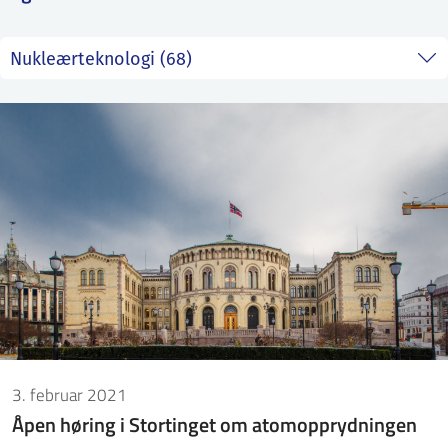
ntakt IFE
BO
PRESSE
ENGLISH
3. februar 2021
Åpen høring i Stortinget om atomopprydningen