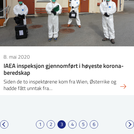
8. mai 2020
IAEA inspeksjon gjennomført i høyeste korona-
beredskap
Siden de to inspektørene kom fra Wien, Østerrike og
hadde fått unntak fra…
1
2
3
4
5
6