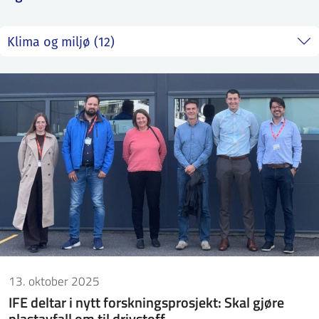
ntakt IFE
BO
PRESSE
ENGLISH
13. oktober 2025
IFE deltar i nytt forskningsprosjekt: Skal gjøre
plastavfall om til drivstoff