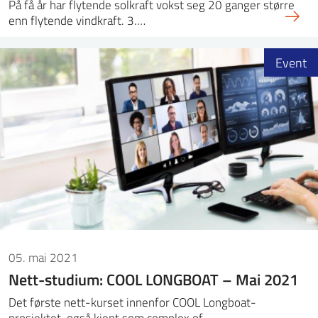
På få år har flytende solkraft vokst seg 20 ganger større
enn flytende vindkraft. 3.…
Event
05. mai 2021
Nett-studium: COOL LONGBOAT – Mai 2021
Det første nett-kurset innenfor COOL Longboat-
prosjektet, også kjent som complex of…