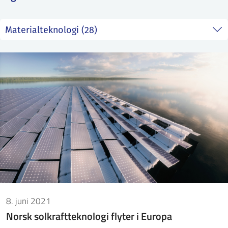
ntakt IFE
BO
PRESSE
ENGLISH
8. juni 2021
Norsk solkraftteknologi flyter i Europa