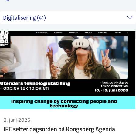
ntakt IFE
BO
PRESSE
ENGLISH
3. juni 2026
IFE setter dagsorden på Kongsberg Agenda