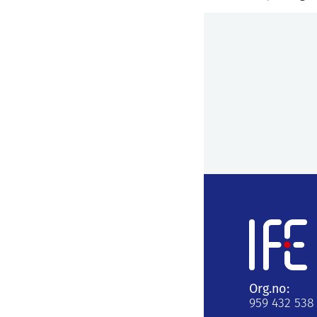
Org.no:
959 432 538