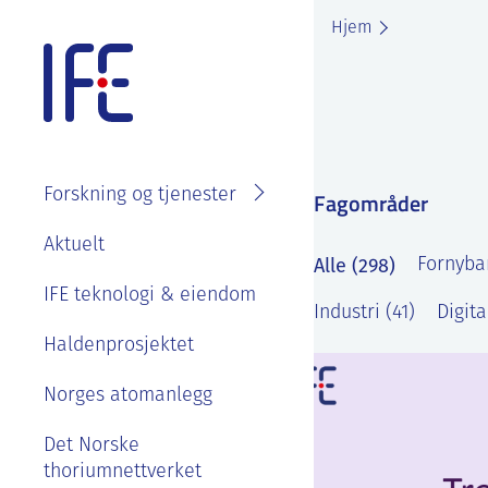
Skip
Hjem
to
content
Forskning og tjenester
Fagområder
Søk i
Om IFE
Aktuelt
fagområder
Alle (298)
Fornybar
Våre ansatte
IFE teknologi & eiendom
Prosjekter
Industri (41)
Digita
Organisasjon
Se ledige stillinger
Laboratorier
Haldenprosjektet
IFE styre, strategier og
Goder og
Tjenester
rapporter
Norges atomanlegg
velferdsordninger
Kontakt IFE
Bærekraft og etikk
Det Norske
Sommerjobb eller
thoriumnettverket
masteroppgave på
Våre ansatte
IFE sin historie