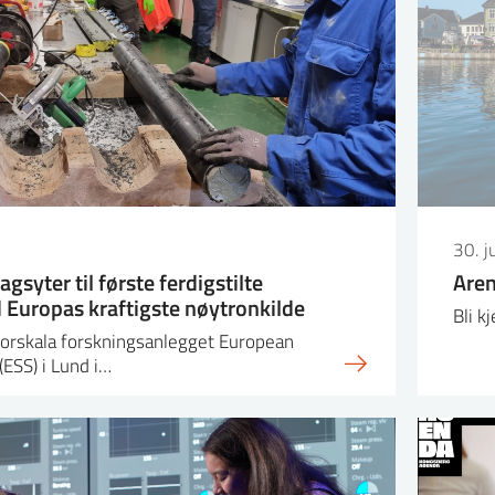
30. j
agsyter til første ferdigstilte
Are
 Europas kraftigste nøytronkilde
Bli k
torskala forskningsanlegget European
(ESS) i Lund i…