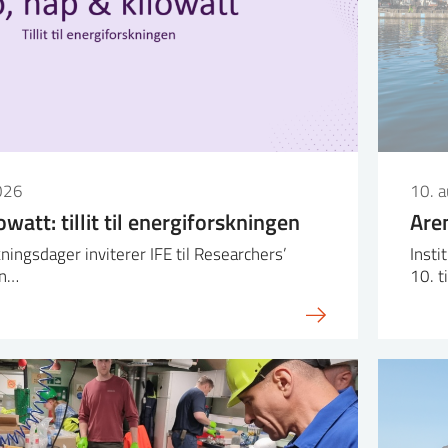
026
10. 
owatt: tillit til energiforskningen
Are
ningsdager inviterer IFE til Researchers’
Insti
an…
10. t