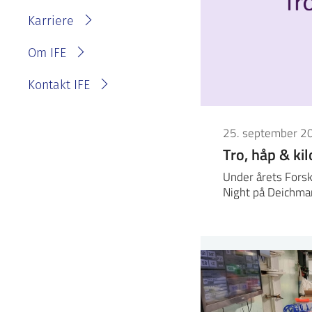
IFE?
Fakturainformasjon
Karriere
Personvernerklæring for
IFE
Varsling eller melde
Om IFE
bekymring
Kontakt IFE
25. september 2
Tro, håp & kil
Under årets Forsk
Night på Deichm