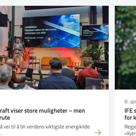
8. ap
kraft viser store muligheter – men
IFE 
 rute
for 
å vei til å bli verdens viktigste energikilde.
Regje
…
«Kjer