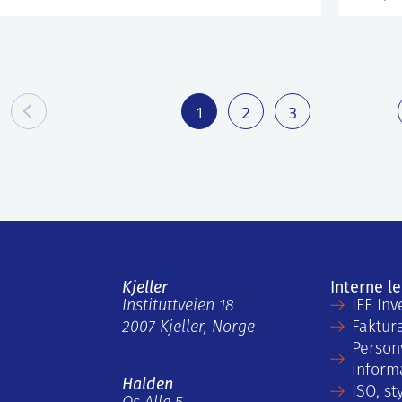
1
2
3
Kjeller
Interne l
Instituttveien 18
IFE Inv
2007 Kjeller, Norge
Faktur
Person
inform
Halden
ISO, st