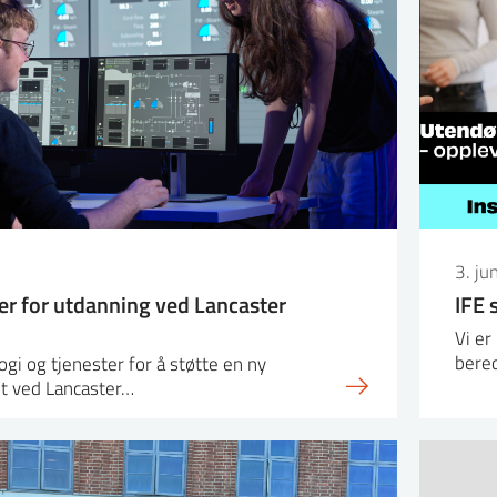
3. ju
ger for utdanning ved Lancaster
IFE 
Vi e
bere
ogi og tjenester for å støtte en ny
et ved Lancaster…