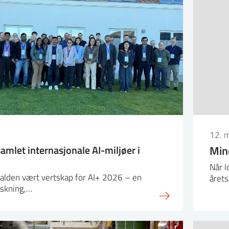
12. 
amlet internasjonale AI-miljøer i
Min
Når l
alden vært vertskap for AI+ 2026 – en
året
rskning,…