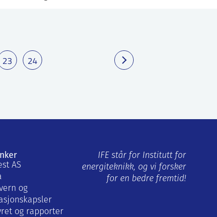
23
24
enker
IFE står for Institutt for
est AS
energiteknikk, og vi forsker
a
for en bedre fremtid!
vern og
asjonskapsler
yret og rapporter