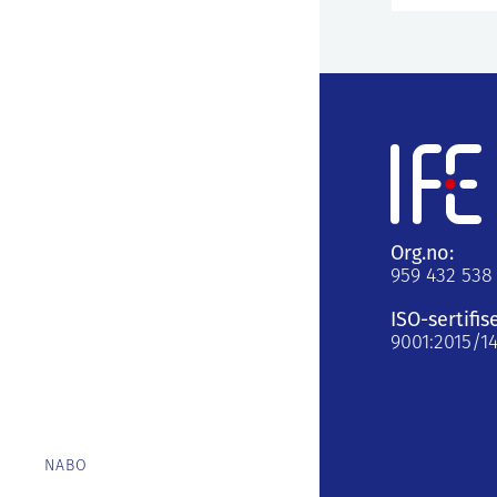
Org.no:
959 432 538
ISO-sertifis
9001:2015/1
NABO