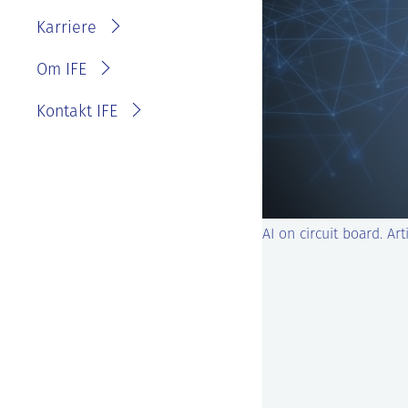
IFE?
Fakturainformasjon
Karriere
Personvernerklæring for
IFE
Varsling eller melde
Om IFE
bekymring
Kontakt IFE
AI on circuit board. Ar