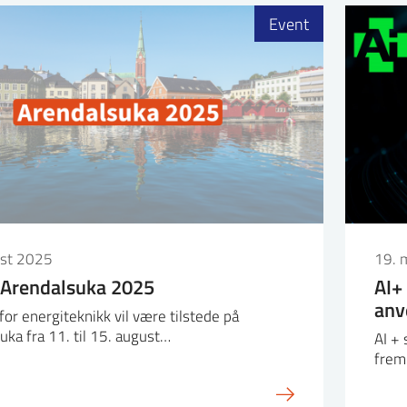
Event
ust 2025
19. 
 Arendalsuka 2025
AI+
anv
 for energiteknikk vil være tilstede på
uka fra 11. til 15. august…
AI +
frem