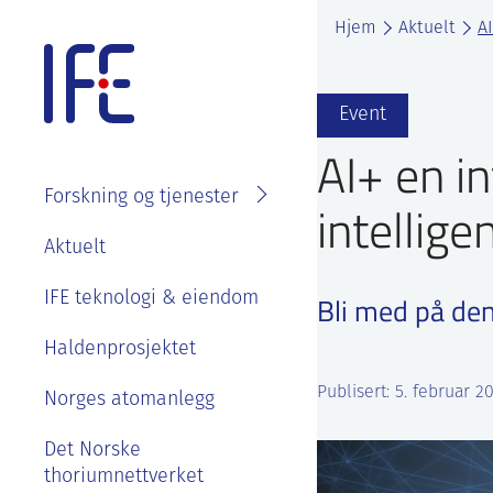
Skip
Hjem
Aktuelt
A
to
content
Event
AI+ en i
Forskning og tjenester
intellige
Søk i
Om IFE
Aktuelt
fagområder
Våre ansatte
IFE teknologi & eiendom
Bli med på den
Prosjekter
Organisasjon
Se ledige stillinger
Laboratorier
Haldenprosjektet
IFE styre, strategier og
Goder og
Tjenester
Publisert: 5. februar 2
rapporter
Norges atomanlegg
velferdsordninger
Kontakt IFE
Bærekraft og etikk
Det Norske
Sommerjobb eller
thoriumnettverket
masteroppgave på
Våre ansatte
IFE sin historie