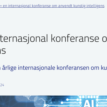
I+ en internasjonal konferanse om anvendt kunstig intelligens
nternasjonal konferanse 
ns
 årlige internasjonale konferansen om kun
024