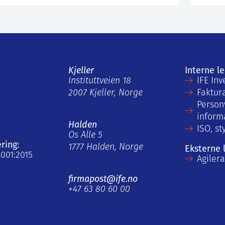
Kjeller
Interne l
Instituttveien 18
IFE Inv
2007 Kjeller, Norge
Faktur
Person
inform
Halden
ISO, st
Os Alle 5
ering:
1777 Halden, Norge
Eksterne 
4001:2015
Agiler
firmapost@ife.no
+47 63 80 60 00