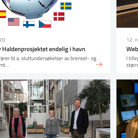
20
12. 
v Haldenprosjektet endelig i havn
Webi
ører bl.a. sluttundersøkelser av brensel- og
I til
amt…
stør