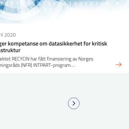
ril 2020
er kompetanse om datasikkerhet for kritisk
astruktur
ektet RECYCIN har fått finansiering av Norges
kningsråds (NFR) INTPART-program.…