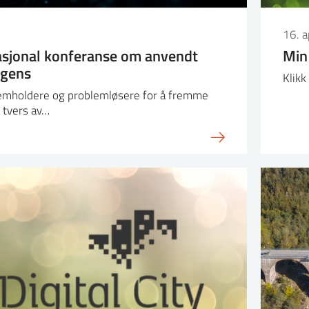
16. a
nasjonal konferanse om anvendt
Min 
igens
Klikk
lemholdere og problemløsere for å fremme
å tvers av…