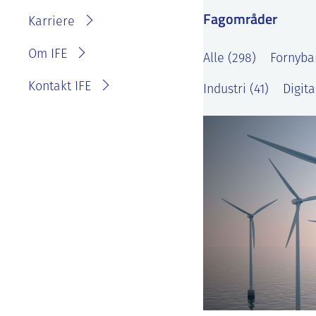
IFE?
Fagområder
Fakturainformasjon
Karriere
Personvernerklæring for
IFE
Varsling eller melde
Om IFE
Alle (298)
Fornybar
bekymring
Kontakt IFE
Industri (41)
Digita