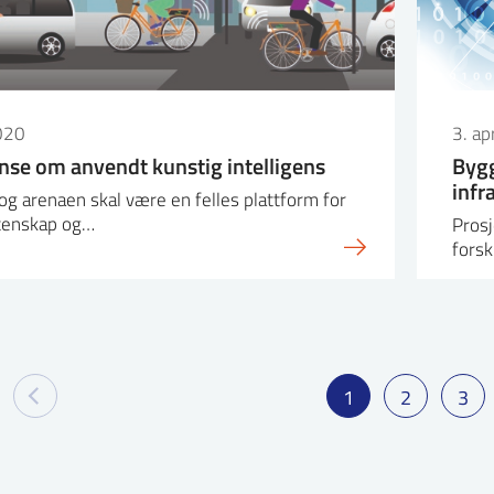
020
3. ap
anse om anvendt kunstig intelligens
Bygg
infr
og arenaen skal være en felles plattform for
itenskap og…
Prosj
fors
1
2
3