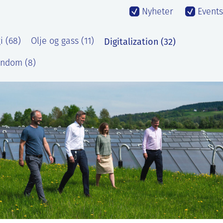
Nyheter
Events
Digitalization (32)
 (68)
Olje og gass (11)
endom (8)