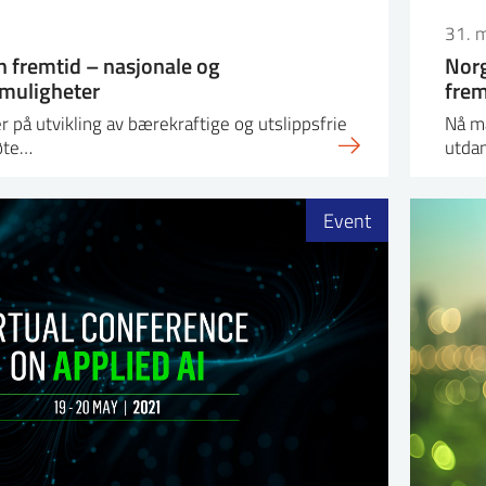
31. 
n fremtid – nasjonale og
Norg
 muligheter
frem
 på utvikling av bærekraftige og utslippsfrie
Nå må
øte…
utda
Event