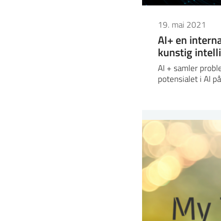
19. mai 2021
AI+ en inter
kunstig intell
AI + samler prob
potensialet i AI p