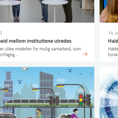
0
14. 
eid mellom instituttene utredes
Hald
der ulike modeller for mulig samarbeid, som
Halde
errfaglig…
forsk