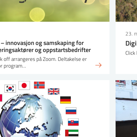
23. 
y – innovasjon og samskaping for
Dig
ringsaktører og oppstartsbedrifter
Click
ck off arrangeres på Zoom. Deltakelse er
for program…