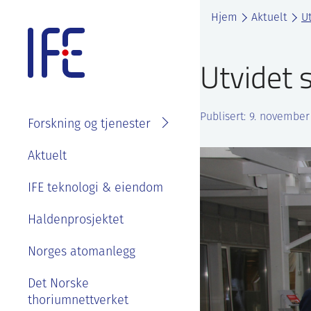
Skip
Hjem
Aktuelt
U
to
content
Utvidet 
Publisert: 9. novembe
Forskning og tjenester
Søk i
Om IFE
Aktuelt
fagområder
Våre ansatte
IFE teknologi & eiendom
Prosjekter
Organisasjon
Se ledige stillinger
Laboratorier
Haldenprosjektet
IFE styre, strategier og
Goder og
Tjenester
rapporter
Norges atomanlegg
velferdsordninger
Kontakt IFE
Bærekraft og etikk
Det Norske
Sommerjobb eller
thoriumnettverket
masteroppgave på
Våre ansatte
IFE sin historie