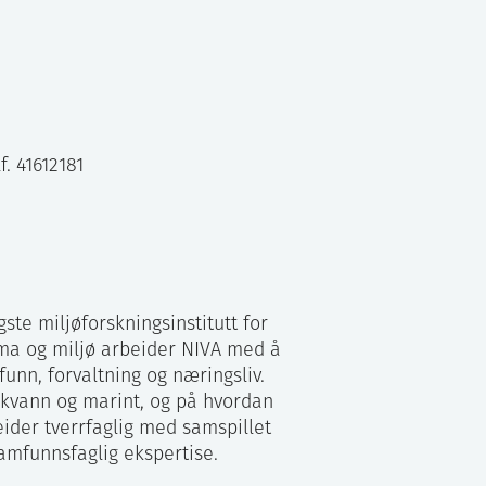
. 41612181
gste miljøforskningsinstitutt for
ima og miljø arbeider NIVA med å
funn, forvaltning og næringsliv.
skvann og marint, og på hvordan
ider tverrfaglig med samspillet
amfunnsfaglig ekspertise.