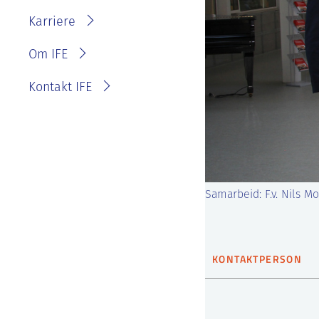
IFE?
Fakturainformasjon
Karriere
Personvernerklæring for
IFE
Varsling eller melde
Om IFE
bekymring
Kontakt IFE
Samarbeid: F.v. Nils M
KONTAKTPERSON