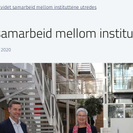
tvidet samarbeid mellom instituttene utredes
samarbeid mellom institu
r 2020