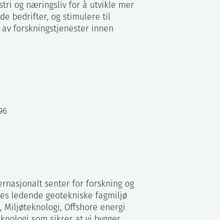
tri og næringsliv for å utvikle mer
e bedrifter, og stimulere til
r av forskningstjenester innen
96
ernasjonalt senter for forskning og
ges ledende geotekniske fagmiljø
Miljøteknologi, Offshore energi
knologi som sikrer at vi bygger