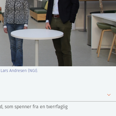
 Lars Andresen (NGI).
d, som spenner fra en tverrfaglig