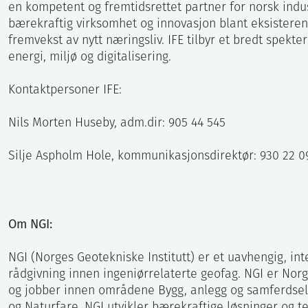
en kompetent og fremtidsrettet partner for norsk indus
bærekraftig virksomhet og innovasjon blant eksisterend
fremvekst av nytt næringsliv. IFE tilbyr et bredt spekte
energi, miljø og digitalisering.
Kontaktpersoner IFE:
Nils Morten Huseby, adm.dir: 905 44 545
Silje Aspholm Hole, kommunikasjonsdirektør: 930 22 0
Om NGI:
NGI (Norges Geotekniske Institutt) er et uavhengig, int
rådgivning innen ingeniørrelaterte geofag. NGI er Nor
og jobber innen områdene Bygg, anlegg og samferdsel, 
og Naturfare. NGI utvikler bærekraftige løsninger og te