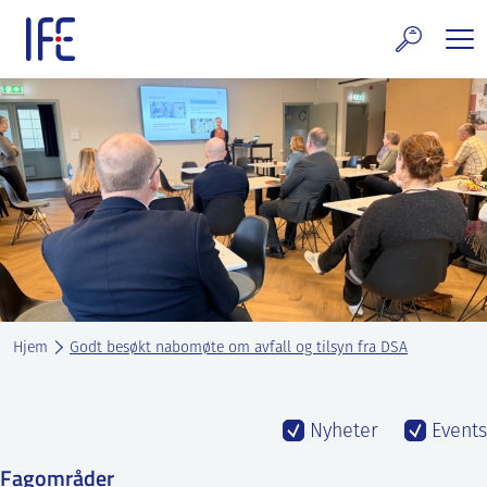
Skip
to
content
rskning og tjenester
uelt
E teknologi & eiendom
ldenprosjektet
rges atomanlegg
Hjem
Godt besøkt nabomøte om avfall og tilsyn fra DSA
t Norske thoriumnettverket
rriere
Nyheter
Events
 IFE
Fagområder