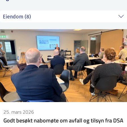
ntakt IFE
BO
PRESSE
ENGLISH
25. mars 2026
Godt besøkt nabomøte om avfall og tilsyn fra DSA