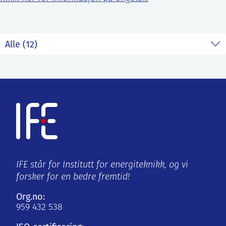
ntakt IFE
BO
PRESSE
ENGLISH
IFE står for Institutt for energiteknikk, og vi
forsker for en bedre fremtid!
Org.no:
959 432 538