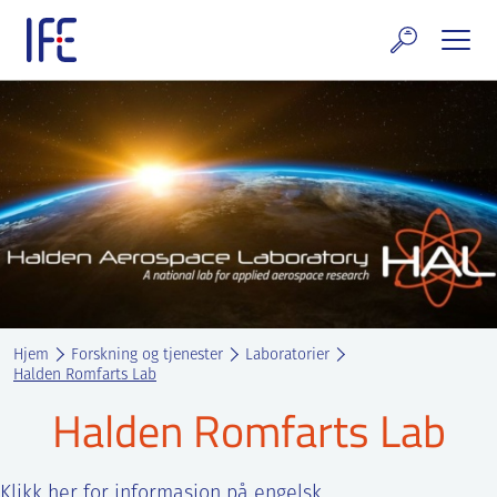
Skip
to
content
rskning og tjenester
uelt
E teknologi & eiendom
ldenprosjektet
rges atomanlegg
Hjem
Forskning og tjenester
Laboratorier
t Norske thoriumnettverket
Halden Romfarts Lab
Halden Romfarts Lab
rriere
 IFE
Klikk her for informasjon på engelsk.