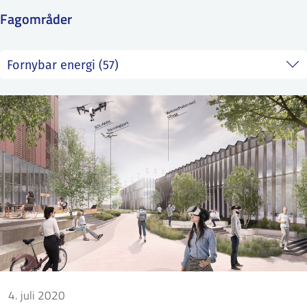
Fagområder
ntakt IFE
BO
PRESSE
ENGLISH
4. juli 2020