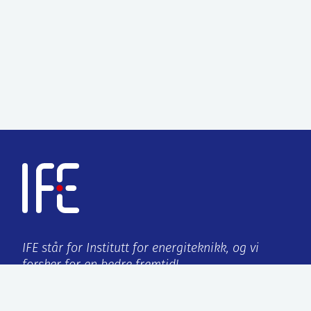
IFE står for Institutt for energiteknikk, og vi
forsker for en bedre fremtid!
Org.no:
959 432 538