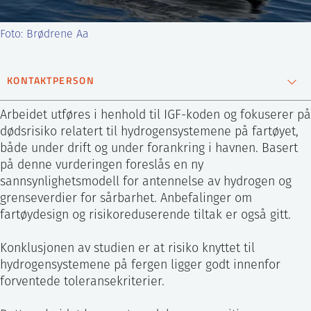
ntakt IFE
Foto: Brødrene Aa
BO
PRESSE
ENGLISH
KONTAKTPERSON
Øystein Ulleberg
Arbeidet utføres i henhold til IGF-koden og fokuserer på
Forskningssjef
dødsrisiko relatert til hydrogensystemene på fartøyet,
både under drift og under forankring i havnen.
Basert
99586453
på denne vurderingen foreslås en ny
Send epost
sannsynlighetsmodell for antennelse av hydrogen og
grenseverdier for sårbarhet.
Anbefalinger om
fartøydesign og risikoreduserende tiltak er også gitt.
Konklusjonen av studien er at risiko knyttet til
hydrogensystemene på fergen ligger godt innenfor
forventede toleransekriterier.