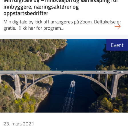
innbyggere, næringsaktører og
oppstartsbedrifter
Min digitale by kick off arrangeres på Zoom. Deltakelse er
gratis. Klikk her for program…
Event
23. mars 2021