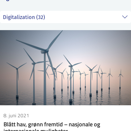
ntakt IFE
BO
PRESSE
ENGLISH
8. juni 2021
Blått hav, grønn fremtid – nasjonale og
internasjonale muligheter