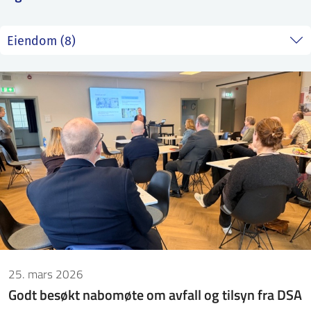
ntakt IFE
BO
PRESSE
ENGLISH
25. mars 2026
Godt besøkt nabomøte om avfall og tilsyn fra DSA