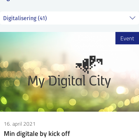
ntakt IFE
BO
PRESSE
ENGLISH
Event
16. april 2021
Min digitale by kick off