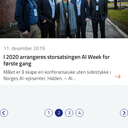
11. desember 2019
I 2020 arrangeres storsatsingen AI Week for
første gang
Målet er å skape en konferanseuke uten sidestykke i
Norges AI-episenter, Halden. – AI…
1
2
3
4