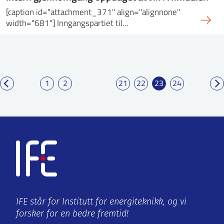
[caption id="attachment_371" align="alignnone"
width="681"] Inngangspartiet til…
1
2
21
22
23
24
IFE står for Institutt for energiteknikk, og vi
forsker for en bedre fremtid!