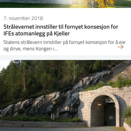
7. november 2018
Strålevernet innstiller til fornyet konsesjon for
IFEs atomanlegg på Kjeller
Statens strålevern innstiller på fornyet konsesjon for å eie
og drive, mens Kongen i…