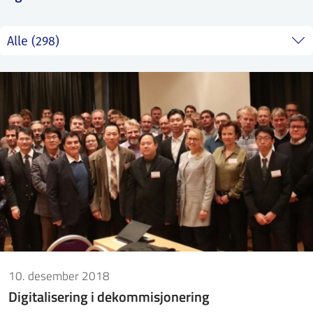
ntakt IFE
BO
PRESSE
ENGLISH
10. desember 2018
Digitalisering i dekommisjonering