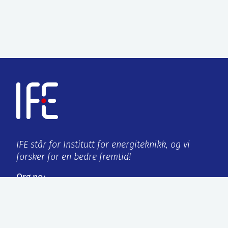
IFE står for Institutt for energiteknikk, og vi
forsker for en bedre fremtid!
Org.no:
959 432 538
ISO-sertifisering:
9001:2015/14001:2015