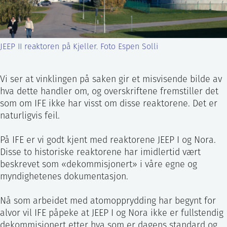
ntakt IFE
JEEP II reaktoren på Kjeller. Foto Espen Solli
BO
PRESSE
ENGLISH
Vi ser at vinklingen på saken gir et misvisende bilde av
hva dette handler om, og overskriftene fremstiller det
som om IFE ikke har visst om disse reaktorene. Det er
naturligvis feil.
På IFE er vi godt kjent med reaktorene JEEP I og Nora.
Disse to historiske reaktorene har imidlertid vært
beskrevet som «dekommisjonert» i våre egne og
myndighetenes dokumentasjon.
Nå som arbeidet med atomopprydding har begynt for
alvor vil IFE påpeke at JEEP I og Nora ikke er fullstendig
dekommisjonert etter hva som er dagens standard og