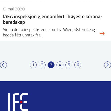
8. mai 2020
IAEA inspeksjon gjennomført i høyeste korona-
beredskap
Siden de to inspektørene kom fra Wien, Østerrike og
hadde fått unntak fra…
1
2
3
4
5
6