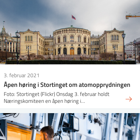
ntakt IFE
BO
PRESSE
ENGLISH
3. februar 2021
Åpen høring i Stortinget om atomopprydningen
Foto: Stortinget (Flickr) Onsdag 3. februar holdt
Næringskomiteen en åpen høring i…