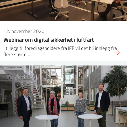
12. november 2020
Webinar om digital sikkerhet i luftfart
I tillegg til foredragsholdere fra IFE vil det bli innlegg fra
flere større…