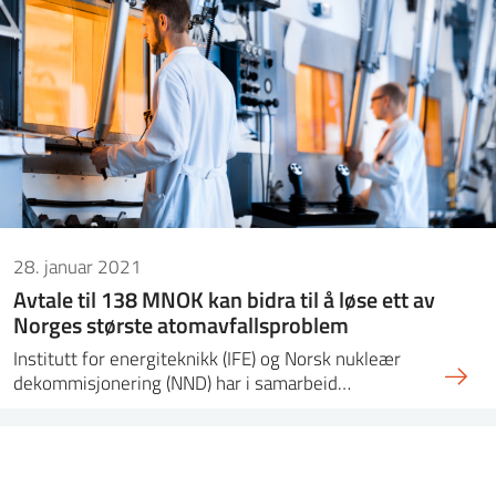
ntakt IFE
BO
PRESSE
ENGLISH
28. januar 2021
Avtale til 138 MNOK kan bidra til å løse ett av
Norges største atomavfallsproblem
Institutt for energiteknikk (IFE) og Norsk nukleær
dekommisjonering (NND) har i samarbeid…