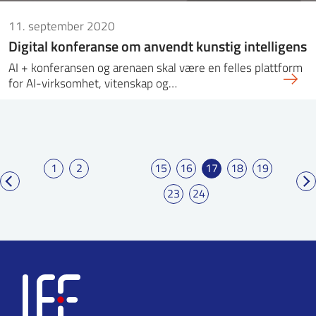
11. september 2020
Digital konferanse om anvendt kunstig intelligens
AI + konferansen og arenaen skal være en felles plattform
for AI-virksomhet, vitenskap og…
1
2
15
16
17
18
19
23
24