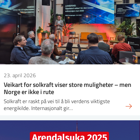
ntakt IFE
BO
PRESSE
ENGLISH
23. april 2026
Veikart for solkraft viser store muligheter – men
Norge er ikke i rute
Solkraft er raskt på vei til å bli verdens viktigste
energikilde. Internasjonalt gir…