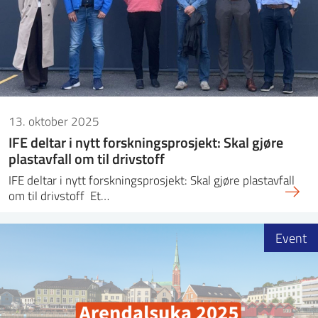
ntakt IFE
BO
PRESSE
ENGLISH
13. oktober 2025
IFE deltar i nytt forskningsprosjekt: Skal gjøre
plastavfall om til drivstoff
IFE deltar i nytt forskningsprosjekt: Skal gjøre plastavfall
om til drivstoff Et…
Event