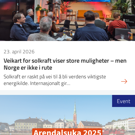
ntakt IFE
BO
PRESSE
ENGLISH
23. april 2026
Veikart for solkraft viser store muligheter – men
Norge er ikke i rute
Solkraft er raskt på vei til å bli verdens viktigste
energikilde. Internasjonalt gir…
Event