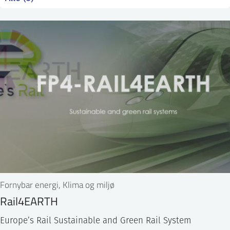
ntakt IFE
BO
PRESSE
ENGLISH
Fornybar energi, Klima og miljø
Rail4EARTH
Europe’s Rail Sustainable and Green Rail System