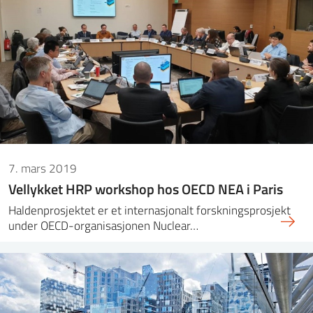
ntakt IFE
BO
PRESSE
ENGLISH
7. mars 2019
Vellykket HRP workshop hos OECD NEA i Paris
Haldenprosjektet er et internasjonalt forskningsprosjekt
under OECD-organisasjonen Nuclear…