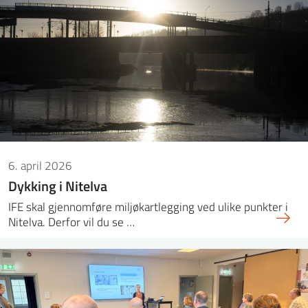
ntakt IFE
BO
PRESSE
ENGLISH
6. april 2026
Dykking i Nitelva
IFE skal gjennomføre miljøkartlegging ved ulike punkter i
Nitelva. Derfor vil du se …