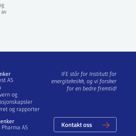
og
 av
enker
IFE står for Institutt for
est AS
energiteknikk, og vi forsker
a
for en bedre fremtid!
vern og
asjonskapsler
yret og rapporter
lenker
Kontakt oss
a Pharma AS