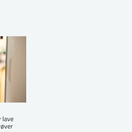
 lave
røver