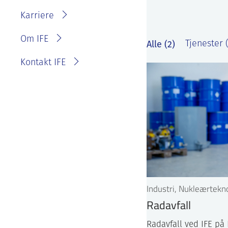
IFE?
Fakturainformasjon
Karriere
Personvernerklæring for
IFE
Varsling eller melde
Om IFE
Alle (2)
Tjenester (
bekymring
Kontakt IFE
Industri, Nukleærtekn
Radavfall
Radavfall ved IFE på 