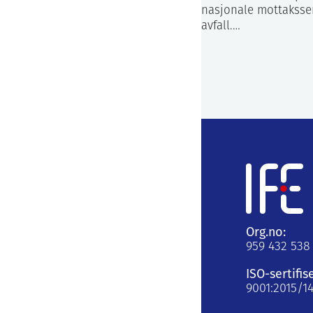
nasjonale mottakssen
avfall.…
Org.no:
959 432 538
ISO-sertifis
9001:2015/1