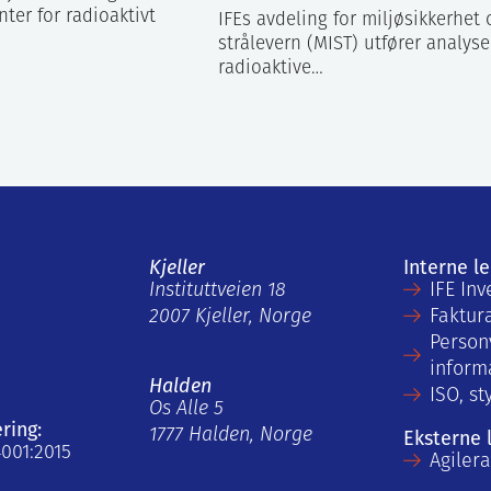
ter for radioaktivt
IFEs avdeling for miljøsikkerhet 
strålevern (MIST) utfører analyse
radioaktive…
Kjeller
Interne l
Instituttveien 18
IFE Inv
2007 Kjeller, Norge
Faktur
Person
inform
Halden
ISO, st
Os Alle 5
ering:
1777 Halden, Norge
Eksterne 
4001:2015
Agiler