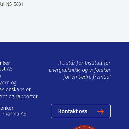
til NS-5831
enker
IFE står for Institutt for
est AS
energiteknikk, og vi forsker
a
for en bedre fremtid!
vern og
asjonskapsler
yret og rapporter
lenker
Kontakt oss
a Pharma AS