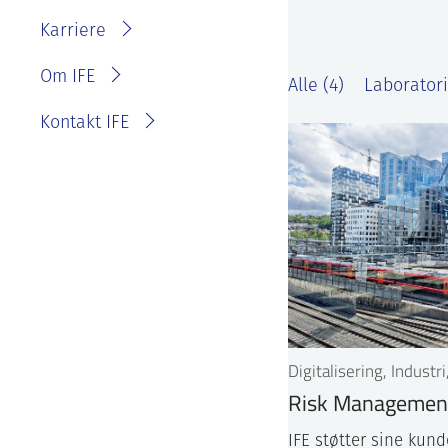
IFE?
Fakturainformasjon
Karriere
Personvernerklæring for
IFE
Varsling eller melde
Om IFE
Alle (4)
Laboratori
bekymring
Kontakt IFE
Digitalisering, Industri
Risk Managemen
IFE støtter sine kun