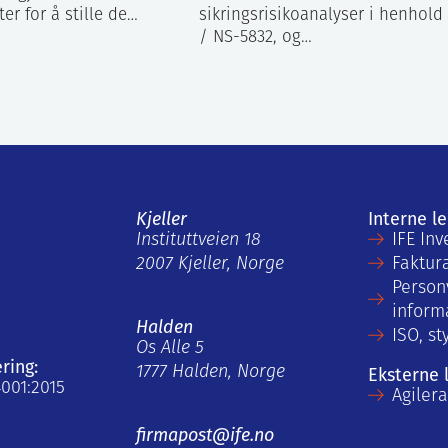
er for å stille de…
sikringsrisikoanalyser i henhold 
/ NS-5832, og…
Kjeller
Interne l
Instituttveien 18
IFE Inv
2007 Kjeller, Norge
Faktur
Person
inform
Halden
ISO, st
Os Alle 5
ering:
1777 Halden, Norge
Eksterne 
4001:2015
Agiler
firmapost@ife.no