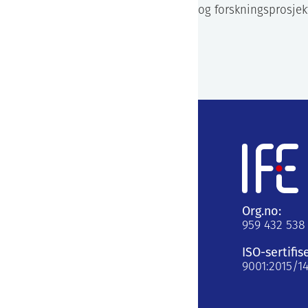
og forskningsprosjekt
Org.no:
959 432 538
ISO-sertifis
9001:2015/1