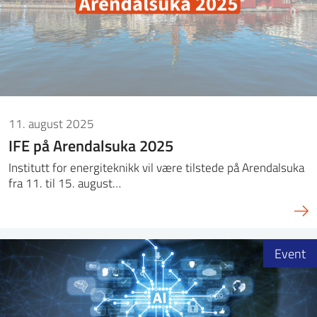
ntakt IFE
BO
PRESSE
ENGLISH
11. august 2025
IFE på Arendalsuka 2025
Institutt for energiteknikk vil være tilstede på Arendalsuka
fra 11. til 15. august…
Event