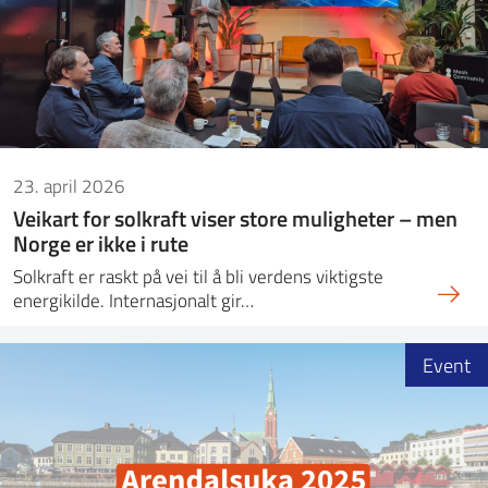
ntakt IFE
BO
PRESSE
ENGLISH
23. april 2026
Veikart for solkraft viser store muligheter – men
Norge er ikke i rute
Solkraft er raskt på vei til å bli verdens viktigste
energikilde. Internasjonalt gir…
Event