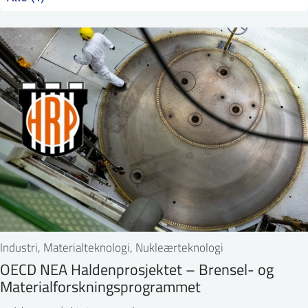
ntakt IFE
BO
PRESSE
ENGLISH
Industri, Materialteknologi, Nukleærteknologi
OECD NEA Haldenprosjektet – Brensel- og
Materialforskningsprogrammet