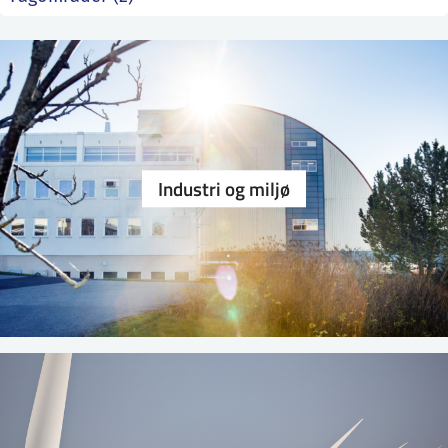
ntakt IFE
BO
PRESSE
ENGLISH
Industri og miljø