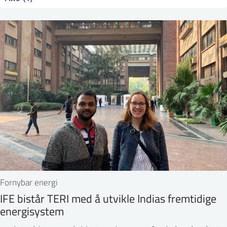
ntakt IFE
BO
PRESSE
ENGLISH
Fornybar energi
IFE bistår TERI med å utvikle Indias fremtidige
energisystem